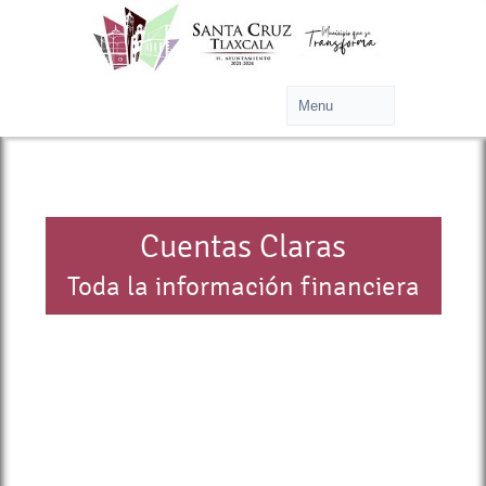
Cuentas Claras
Toda la información financiera