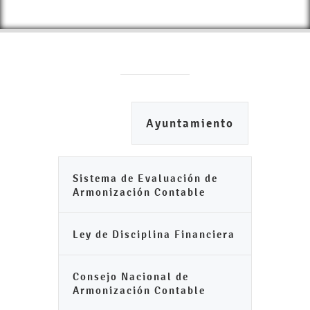
Ayuntamiento
Sistema de Evaluación de
Armonización Contable
Ley de Disciplina Financiera
Consejo Nacional de
Armonización Contable